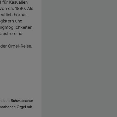
 für Kasualien
on ca. 1890. Als
utlich hörbar.
gistern und
angmöglichkeiten,
aestro eine
der Orgel-Reise.
n beiden Schwabacher
atischen Orgel mit