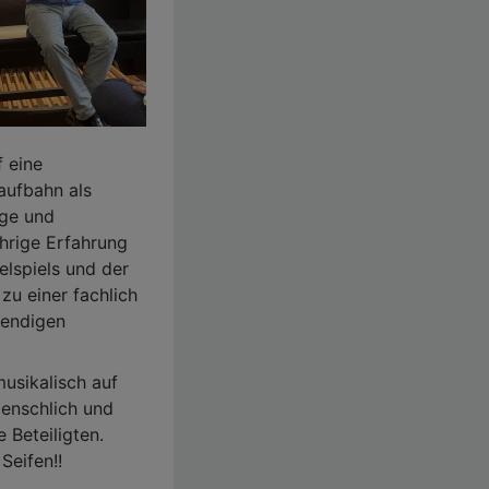
f eine
aufbahn als
oge und
hrige Erfahrung
elspiels und der
zu einer fachlich
bendigen
musikalisch auf
enschlich und
 Beteiligten.
Seifen!!