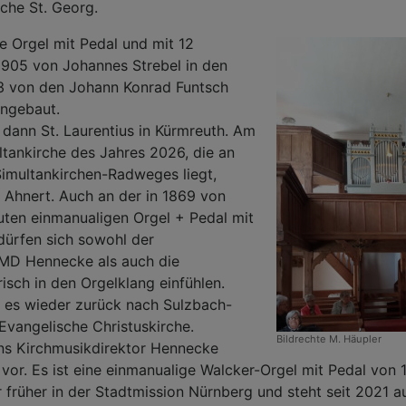
che St. Georg.
e Orgel mit Pedal und mit 12
1905 von Johannes Strebel in den
3 von den Johann Konrad Funtsch
ingebaut.
t dann St. Laurentius in Kürmreuth. Am
tankirche des Jahres 2026, die an
Simultankirchen-Radweges liegt,
 Ahnert. Auch an der in 1869 von
uten einmanualigen Orgel + Pedal mit
dürfen sich sowohl der
 KMD Hennecke als auch die
risch in den Orgelklang einfühlen.
 es wieder zurück nach Sulzbach-
Evangelische Christuskirche.
Bildrechte
M. Häupler
 uns Kirchmusikdirektor Hennecke
“ vor. Es ist eine einmanualige Walcker-Orgel mit Pedal von
r früher in der Stadtmission Nürnberg und steht seit 2021 