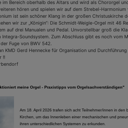
e im Bereich oberhalb des Altars und wird als Chororgel und
eiteren hören und spielen wir auf dem Strebel-Harmonium v
um ist sein schöner Klang in der großen Christuskirche de
hen wir zur „Königin“: Die Schmidt-Weigle-Orgel mit 46 Re
em auf drei Manualen und Pedal. Unvorstellbar groß die Kl
m Integra-Soundsystem. Zum Abschluss gibt es noch vom M
n der Fuge von BWV 542.
an KMD Gerd Hennecke für Organisation und Durchführung 
 !!
Erbendorf
tioniert meine Orgel - Praxistipps vom Orgelsachverständigen"
Am 18. April 2026 trafen sich acht Teilnehmer/innen in de
Kirchen, um das Innenleben einer mechanischen und pneum
ihren unterschiedlichen Systemen zu erkunden.