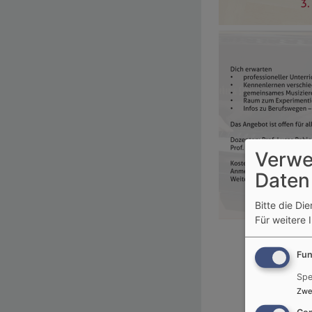
Verwe
Daten
Bitte die Di
Für weitere 
Fun
Spe
Zwe
Con