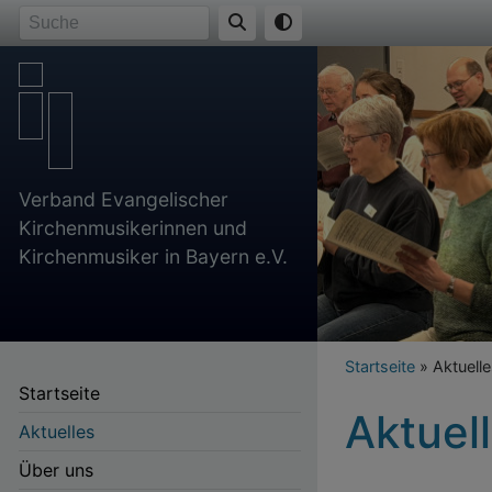
Direkt
Suche
zum
Inhalt
Verband Evangelischer
Kirchenmusikerinnen und
Kirchenmusiker in Bayern e.V.
Breadcr
Startseite
Aktuelle
Startseite
Aktuel
Aktuelles
Über uns