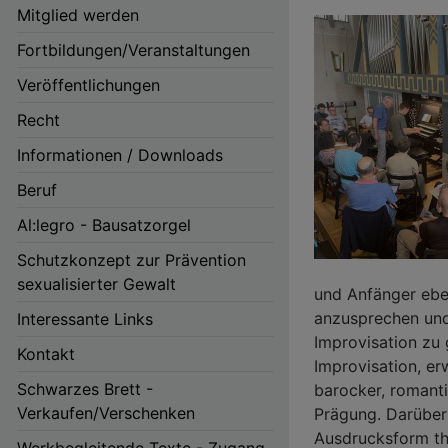
Mitglied werden
Fortbildungen/Veranstaltungen
Veröffentlichungen
Recht
Informationen / Downloads
Beruf
Hauptnavigation
Al:legro - Bausatzorgel
Schutzkonzept zur Prävention
sexualisierter Gewalt
und Anfänger ebe
anzusprechen und 
Interessante Links
Improvisation zu
Kontakt
Improvisation, er
Schwarzes Brett -
barocker, romanti
Verkaufen/Verschenken
Prägung. Darüber 
Ausdrucksform th
Werkbegleitende Texte - Zugang