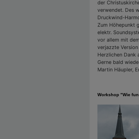
der Christuskirch
verwendet. Des w
Druckwind-Harmoni
Zum Höhepunkt ge
elektr. Soundsyst
vor allem mit de
verjazzte Versio
Herzlichen Dank 
Gerne bald wieder
Martin Häupler, 
Workshop "Wie funk