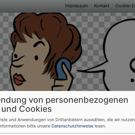
Fußbereichsmen
Impressum
Kontakt
Cookie-Ei
ndung von personenbezogenen
umb
 und Cookies
t
enste und Anwendungen von Drittanbietern auswählen, die wir nutze
Informationen bitte unsere
Datenschutzhinweise
lesen.