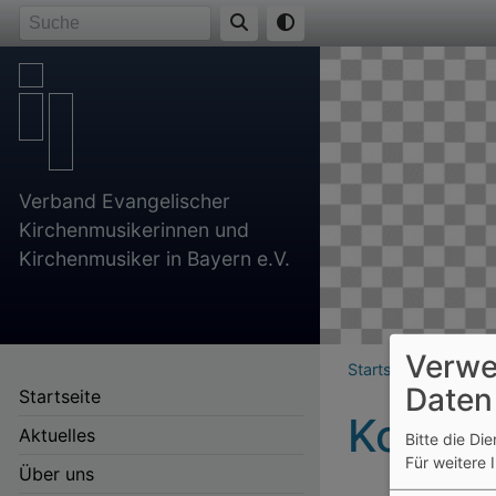
Direkt
Suche
zum
Inhalt
Verband Evangelischer
Kirchenmusikerinnen und
Kirchenmusiker in Bayern e.V.
Verwe
Breadcr
Startseite
Kontakt
Daten
Startseite
Kontak
Aktuelles
Bitte die Di
Für weitere 
Über uns