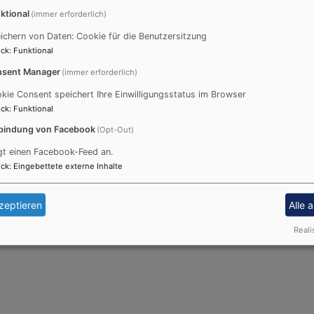
Kontakt über unser Formular (im grauen Balken oben rechts
ktional
(immer erforderlich)
ich an einer unserer Kontaktadressen!
ichern von Daten: Cookie für die Benutzersitzung
ck
:
Funktional
sent Manager
(immer erforderlich)
GESCHÄFTSSTELLE
kie Consent speichert Ihre Einwilligungsstatus im Browser
ck
:
Funktional
ann
Katja Nüßlein-Böhm
s
Weiltinger Str. 15, 90449 N
bindung von Facebook
(Opt-Out)
894
Tel.: 0911 / 682775
gt einen Facebook-Feed an.
rmann@elkb.de
E-Mail:
mail@kirchenmusik-
ck
:
Eingebettete externe Inhalte
zeptieren
Alle 
Reali