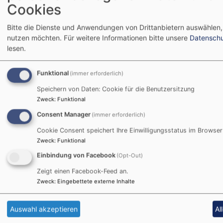
Cookies
entspricht die Stellenstruktur, denn eine
Kirchenmusik-Stelle ist entweder als A-, B- oder
Bitte die Dienste und Anwendungen von Drittanbietern auswählen, 
nebenamtliche Stelle ausgeschrieben.
nutzen möchten.
Für weitere Informationen bitte unsere
Datenschu
Nebenberufliche Stellen können dabei auch von
lesen.
Personen mit großer, kleiner Prüfung oder auch
ohne Prüfung besetzt werden.
Funktional
(immer erforderlich)
Nebenberufliche Kirchenmusikstellen
Speichern von Daten: Cookie für die Benutzersitzung
Zweck
:
Funktional
Der kirchenmusikalische Dienst auf
Consent Manager
(immer erforderlich)
nebenberuflichen Stellen kann von einem oder auch
Cookie Consent speichert Ihre Einwilligungsstatus im Browser
in Arbeitsteilung von mehreren Mitarbeitenden
Zweck
:
Funktional
versehen werden. In der Hauptsache bezieht er sich
auf das Orgelspiel bei den Gottesdiensten und/oder
Einbindung von Facebook
(Opt-Out)
die Leitung eines Vokal- oder Instrumentalchores. Je
Zeigt einen Facebook-Feed an.
nach örtlichen Gegebenheiten lässt sich dieser
Zweck
:
Eingebettete externe Inhalte
Dienst auch in reicherer Weise entfalten.
Grundsätzlich kann er neben nahezu jedem anderen
Auswahl akzeptieren
Al
Beruf ausgeübt werden.