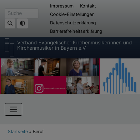
Direkt
Fußbereichsmenü
Impressum
Kontakt
zum
Cookie-Einstellungen
Suche
Inhalt
Datenschutzerklärung
Barrierefreiheitserklärung
Verband Evangelischer Kirchenmusikerinnen und
Kirchenmusiker in Bayern e.V.
Hauptnavigation
Breadcrumb
Startseite
Beruf