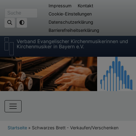
Direkt
Fußbereichsmenü
Impressum
Kontakt
zum
Cookie-Einstellungen
Suche
Inhalt
Datenschutzerklärung
Barrierefreiheitserklärung
Verband Evangelischer Kirchenmusikerinnen und
Kirchenmusiker in Bayern e.V.
Hauptnavigation
Breadcrumb
Startseite
Schwarzes Brett - Verkaufen/Verschenken