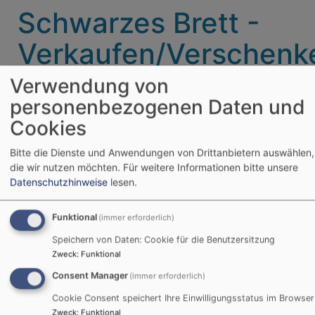
Schwarzes Brett -
Verkaufen/Verschenk
Verwendung von
personenbezogenen Daten und
Willkommen in unserer Verkaufsrubrik! Hier haben
Sie die Möglichkeit, Instrumente und
Cookies
Notensammlungen zum Kauf oder Verschenken
anzubieten. Unser Verband stellt Ihnen lediglich die
Bitte die Dienste und Anwendungen von Drittanbietern auswählen,
die wir nutzen möchten.
Für weitere Informationen bitte unsere
Plattform zur Verfügung, um Ihre Angebote zu
Datenschutzhinweise
lesen.
präsentieren. Bitte beachten Sie, dass wir keine
Verantwortung für die Inhalte oder Transaktionen
Funktional
(immer erforderlich)
der Angebote übernehmen.
Speichern von Daten: Cookie für die Benutzersitzung
Wenn Sie ein Instrument oder eine Notensammlung
Zweck
:
Funktional
zum Verkauf anbieten möchten, senden Sie uns bitte
Consent Manager
(immer erforderlich)
Ihr Angebot als PDF-Dokument an die
Cookie Consent speichert Ihre Einwilligungsstatus im Browser
Geschäftsstelle. Wir kümmern uns um die
Zweck
:
Funktional