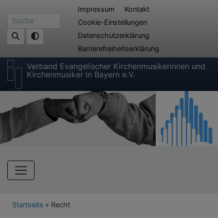
Direkt
Fußbereichsmenü
Impressum
Kontakt
zum
Cookie-Einstellungen
Suche
Inhalt
Datenschutzerklärung
Barrierefreiheitserklärung
Verband Evangelischer Kirchenmusikerinnen und
Kirchenmusiker in Bayern e.V.
Hauptnavigation
Breadcrumb
Startseite
Recht